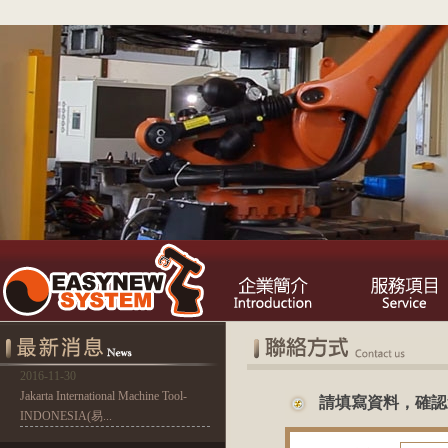
2016-11-30
Jakarta International Machine Tool-
請填寫資料，確認
INDONESIA(易...