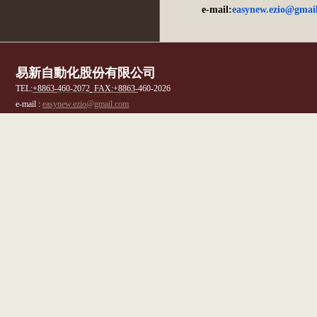
e-mail:
easynew.ezio@gmai
易新自動化股份有限公司
TEL:
+8863-
460-2072
FAX:
+8863-
460-2026
e-mail :
easynew.ezio@gmail.com