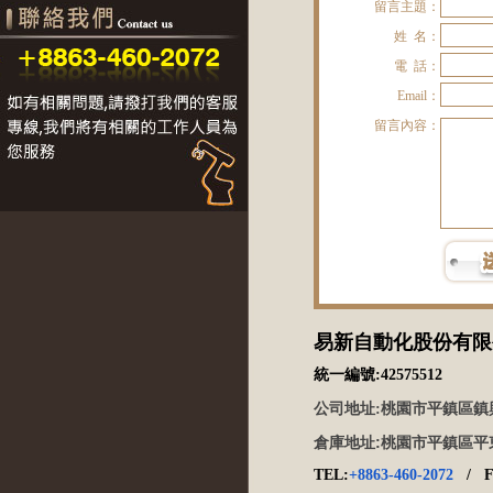
留言主題：
姓 名：
電 話：
Email：
留言內容：
易新自動化股份有限
統一編號:42575512
桃園市平鎮區鎮興
公司地址:
倉庫地址:桃園市平鎮區平東
TEL:
+8863-460-2072
/