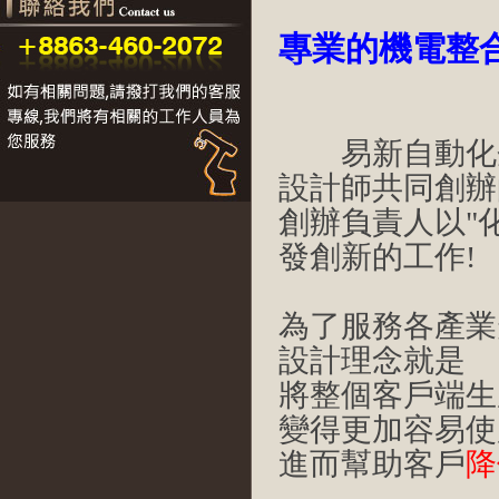
專業的機電整
易新自動化企
設計師共同創辦
創辦負責人以"
發創新的工作!
為了服務各產業
設計理念就是
將整個
客戶端
生
變得更加容易使
進而幫助客戶
降